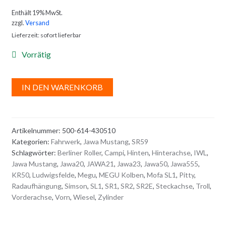
Enthält 19% MwSt.
zzgl.
Versand
Lieferzeit: sofort lieferbar
Vorrätig
A
IN DEN WARENKORB
l
t
e
Artikelnummer:
500-614-430510
r
Kategorien:
Fahrwerk
,
Jawa Mustang
,
SR59
n
Schlagwörter:
Berliner Roller
,
Campi
,
Hinten
,
Hinterachse
,
IWL
,
a
Jawa Mustang
,
Jawa20
,
JAWA21
,
Jawa23
,
Jawa50
,
Jawa555
,
t
KR50
,
Ludwigsfelde
,
Megu
,
MEGU Kolben
,
Mofa SL1
,
Pitty
,
i
Radaufhängung
,
Simson
,
SL1
,
SR1
,
SR2
,
SR2E
,
Steckachse
,
Troll
,
Vorderachse
,
Vorn
,
Wiesel
,
Zylinder
v
e
: