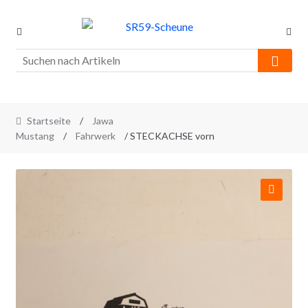
Skip
Skip
to
to
navigation
content
Startseite
/
Jawa
Mustang
/
Fahrwerk
/ STECKACHSE vorn
🔍