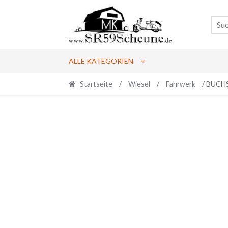
Skip
Skip
to
to
navigation
content
ALLE KATEGORIEN
Startseite
/
Wiesel
/
Fahrwerk
/ BUCH