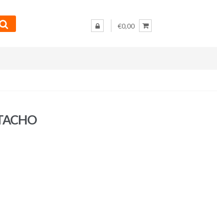
€0,00
 TACHO