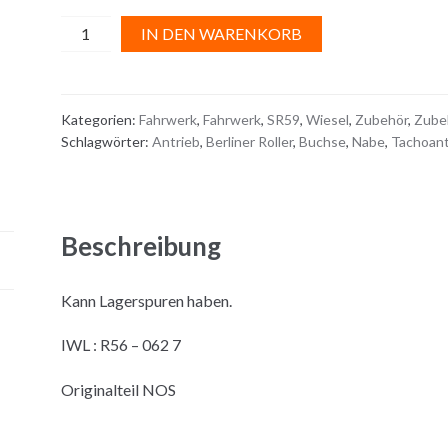
BUCHSE
A
IN DEN WARENKORB
zur
l
ANTRIEBSWELLE
t
am
e
Kategorien:
Fahrwerk
,
Fahrwerk
,
SR59
,
Wiesel
,
Zubehör
,
Zube
TACHO
r
Schlagwörter:
Antrieb
,
Berliner Roller
,
Buchse
,
Nabe
,
Tachoant
Menge
n
a
t
i
Beschreibung
v
e
Kann Lagerspuren haben.
:
IWL : R56 – 062 7
Originalteil NOS