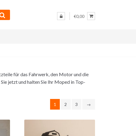
€0,00
zteile für das Fahrwerk, den Motor und die
Sie jetzt und halten Sie Ihr Moped in Top-
1
2
3
→