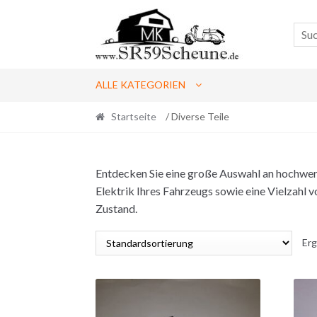
Skip
Skip
to
to
navigation
content
ALLE KATEGORIEN
Startseite
/ Diverse Teile
Entdecken Sie eine große Auswahl an hochwert
Elektrik Ihres Fahrzeugs sowie eine Vielzahl v
Zustand.
Erg