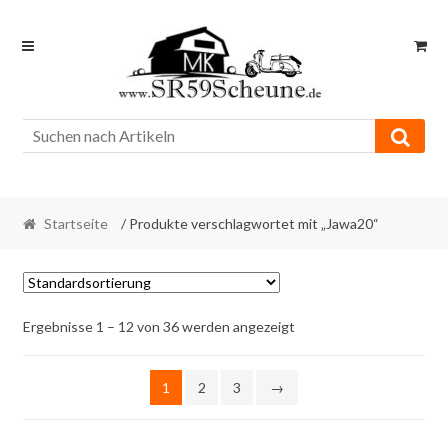
Skip
Skip
to
to
navigation
content
Startseite
/ Produkte verschlagwortet mit „Jawa20“
Ergebnisse 1 – 12 von 36 werden angezeigt
1
2
3
→