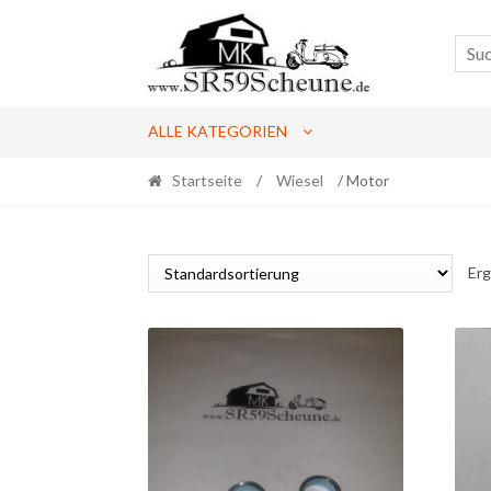
Skip
Skip
to
to
navigation
content
ALLE KATEGORIEN
Startseite
/
Wiesel
/ Motor
Erg