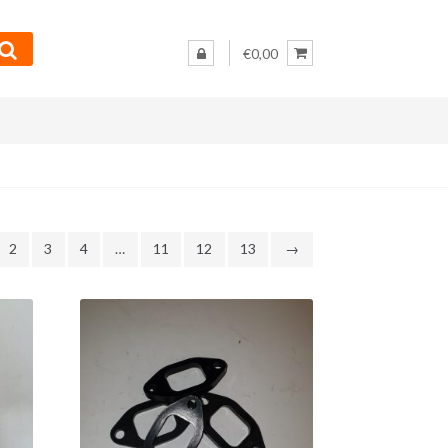
€0,00
2
3
4
…
11
12
13
→