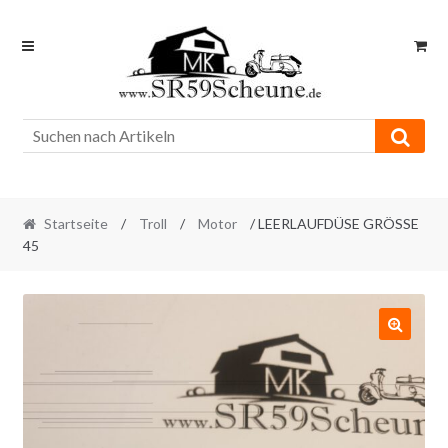
Skip
Skip
to
to
navigation
content
Startseite
/
Troll
/
Motor
/ LEERLAUFDÜSE GRÖSSE
45
🔍