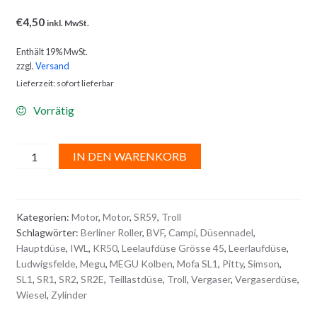
€
4,50
inkl. MwSt.
Enthält 19% MwSt.
zzgl.
Versand
Lieferzeit: sofort lieferbar
Vorrätig
LEERLAUFDÜSE
A
IN DEN WARENKORB
GRÖSSE
l
45
t
Menge
e
Kategorien:
Motor
,
Motor
,
SR59
,
Troll
r
Schlagwörter:
Berliner Roller
,
BVF
,
Campi
,
Düsennadel
,
n
Hauptdüse
,
IWL
,
KR50
,
Leelaufdüse Grösse 45
,
Leerlaufdüse
,
a
Ludwigsfelde
,
Megu
,
MEGU Kolben
,
Mofa SL1
,
Pitty
,
Simson
,
t
SL1
,
SR1
,
SR2
,
SR2E
,
Teillastdüse
,
Troll
,
Vergaser
,
Vergaserdüse
,
i
Wiesel
,
Zylinder
v