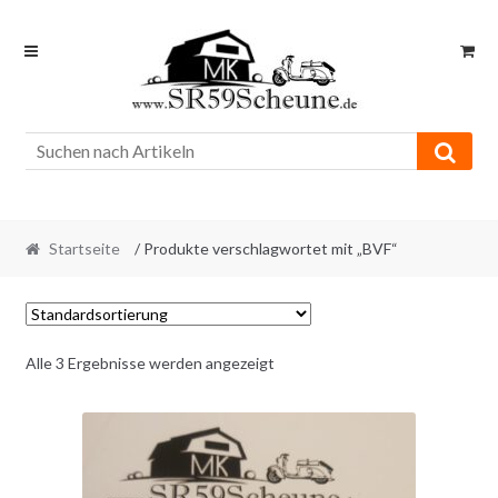
Skip
Skip
to
to
navigation
content
Startseite
/ Produkte verschlagwortet mit „BVF“
Alle 3 Ergebnisse werden angezeigt