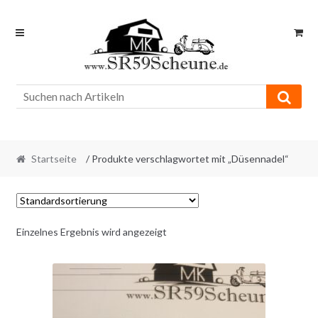
Skip
Skip
to
to
navigation
content
Startseite
/ Produkte verschlagwortet mit „Düsennadel“
Einzelnes Ergebnis wird angezeigt