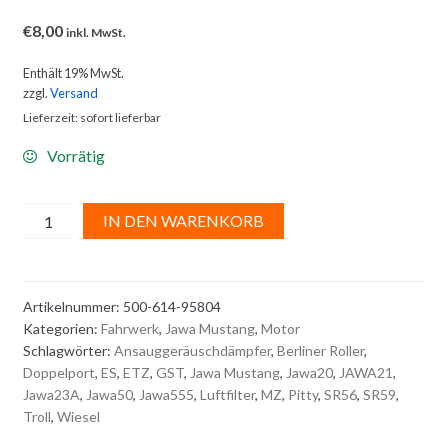
€
8,00
inkl. MwSt.
Enthält 19% MwSt.
zzgl.
Versand
Lieferzeit: sofort lieferbar
Vorrätig
ANSAUGGUMMI
A
IN DEN WARENKORB
für
l
LUFTFILTER
t
Menge
e
Artikelnummer:
500-614-95804
r
Kategorien:
Fahrwerk
,
Jawa Mustang
,
Motor
n
Schlagwörter:
Ansauggeräuschdämpfer
,
Berliner Roller
,
a
Doppelport
,
ES
,
ETZ
,
GST
,
Jawa Mustang
,
Jawa20
,
JAWA21
,
t
Jawa23A
,
Jawa50
,
Jawa555
,
Luftfilter
,
MZ
,
Pitty
,
SR56
,
SR59
,
i
Troll
,
Wiesel
v