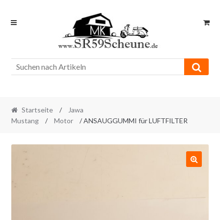
Skip
Skip
to
to
navigation
content
Startseite
/
Jawa
Mustang
/
Motor
/ ANSAUGGUMMI für LUFTFILTER
🔍