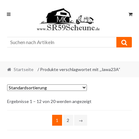
Skip
Skip
to
to
navigation
content
Startseite
/ Produkte verschlagwortet mit „Jawa23A“
Ergebnisse 1 – 12 von 20 werden angezeigt
1
2
→