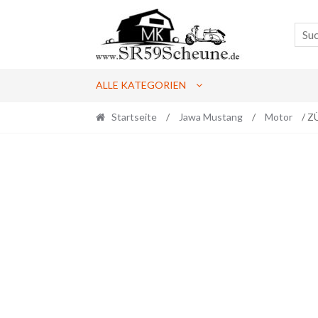
Skip
Skip
to
to
navigation
content
ALLE KATEGORIEN
Startseite
/
Jawa Mustang
/
Motor
/ Z