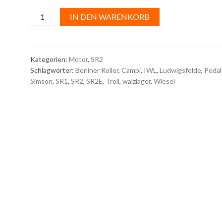
ROLLENKÄFIG
A
IN DEN WARENKORB
Menge
l
t
e
Kategorien:
Motor
,
SR2
r
Schlagwörter:
Berliner Roller
,
Campi
,
IWL
,
Ludwigsfelde
,
Pedal
n
Simson
,
SR1
,
SR2
,
SR2E
,
Troll
,
walzlager
,
Wiesel
a
t
i
v
e
: