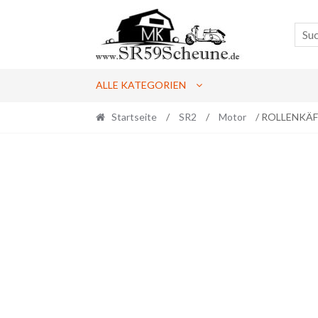
Skip
Skip
to
to
navigation
content
ALLE KATEGORIEN
Startseite
/
SR2
/
Motor
/ ROLLENKÄF