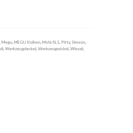
,
Megu
,
MEGU Kolben
,
Mofa SL1
,
Pitty
,
Simson
,
ll
,
Werkzeugdeckel
,
Werkzeugwickel
,
Wiesel
,