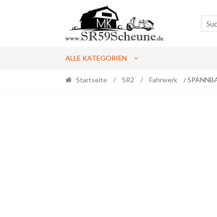
Skip
Skip
to
to
navigation
content
ALLE KATEGORIEN
Startseite
/
SR2
/
Fahrwerk
/ SPANNB