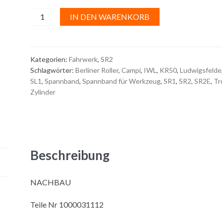
SPANNBAND
A
IN DEN WARENKORB
für
l
WERKZEUGDECKEL
t
Menge
e
Kategorien:
Fahrwerk
,
SR2
r
Schlagwörter:
Berliner Roller
,
Campi
,
IWL
,
KR50
,
Ludwigsfelde
n
SL1
,
Spannband
,
Spannband für Werkzeug
,
SR1
,
SR2
,
SR2E
,
Tro
a
Zylinder
t
i
v
e
:
Beschreibung
NACHBAU
Teile Nr 1000031112