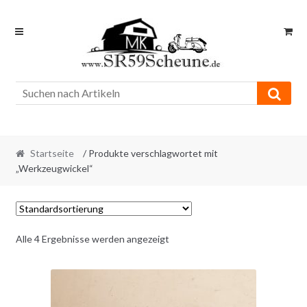
Skip
Skip
to
to
navigation
content
Startseite
/ Produkte verschlagwortet mit
„Werkzeugwickel“
Alle 4 Ergebnisse werden angezeigt