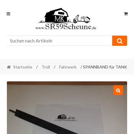
Skip
Skip
to
to
navigation
content
Startseite
/
Troll
/
Fahrwerk
/ SPANNBAND für TANK
🔍