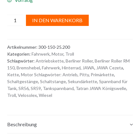
SPANNBAND
A
IN DEN WARENKORB
für
l
TANK
t
Menge
e
Artikelnummer:
300-150-25.200
r
Kategorien:
Fahrwerk
,
Motor
,
Troll
n
Schlagwörter:
Antriebskette
,
Berliner Roller
,
Berliner Roller RM
a
150
,
Bremshebel
,
Fahrwerk
,
Hinterrad
,
JAWA
,
JAWA Cezeta
,
t
Kette
,
Motor Schlagwörter: Antrieb
,
Pitty
,
Primärkette
,
i
Schaltgestänge
,
Schaltstange
,
Sekundärkette
,
Spannband für
Tank
,
SR56
,
SR59
,
Tankspannband
,
Tatran JAWA Königswelle
,
v
Troll
,
Velosolex
,
Wiesel
e
:
Beschreibung