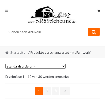
Skip
Skip
to
to
navigation
content
Startseite
/ Produkte verschlagwortet mit „Fahrwerk“
Ergebnisse 1 – 12 von 30 werden angezeigt
1
2
3
→