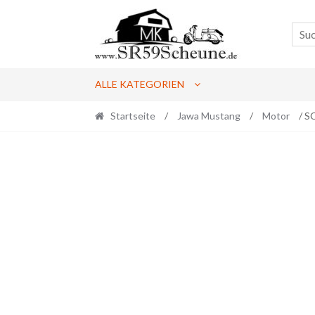
Skip
Skip
to
to
navigation
content
ALLE KATEGORIEN
Startseite
/
Jawa Mustang
/
Motor
/ S