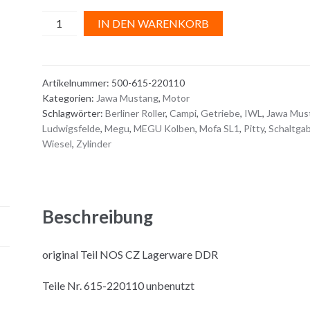
SCHALTGABEL
A
IN DEN WARENKORB
Menge
l
t
e
Artikelnummer:
500-615-220110
r
Kategorien:
Jawa Mustang
,
Motor
n
Schlagwörter:
Berliner Roller
,
Campi
,
Getriebe
,
IWL
,
Jawa Mus
a
Ludwigsfelde
,
Megu
,
MEGU Kolben
,
Mofa SL1
,
Pitty
,
Schaltgab
t
Wiesel
,
Zylinder
i
v
e
:
Beschreibung
original Teil NOS CZ Lagerware DDR
Teile Nr. 615-220110 unbenutzt