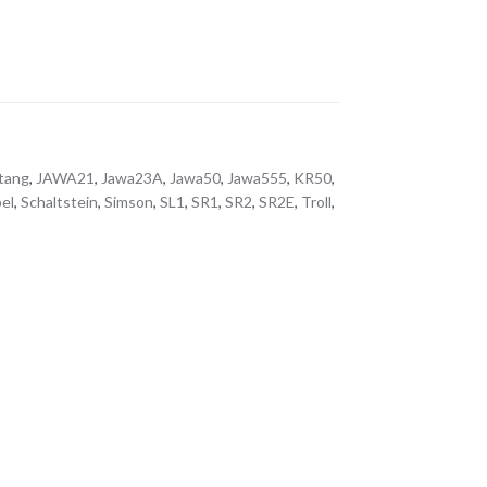
tang
,
JAWA21
,
Jawa23A
,
Jawa50
,
Jawa555
,
KR50
,
el
,
Schaltstein
,
Simson
,
SL1
,
SR1
,
SR2
,
SR2E
,
Troll
,