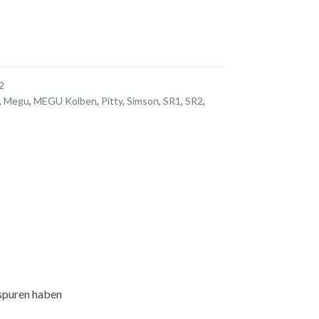
2
,
Megu
,
MEGU Kolben
,
Pitty
,
Simson
,
SR1
,
SR2
,
rspuren haben