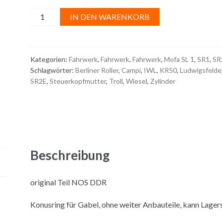
KONUSRING
A
IN DEN WARENKORB
Menge
l
t
e
Kategorien:
Fahrwerk
,
Fahrwerk
,
Fahrwerk
,
Mofa SL 1
,
SR1
,
SR
r
Schlagwörter:
Berliner Roller
,
Campi
,
IWL
,
KR50
,
Ludwigsfelde
n
SR2E
,
Steuerkopfmutter
,
Troll
,
Wiesel
,
Zylinder
a
t
i
v
e
:
Beschreibung
original Teil NOS DDR
Konusring für Gabel, ohne weiter Anbauteile, kann Lage