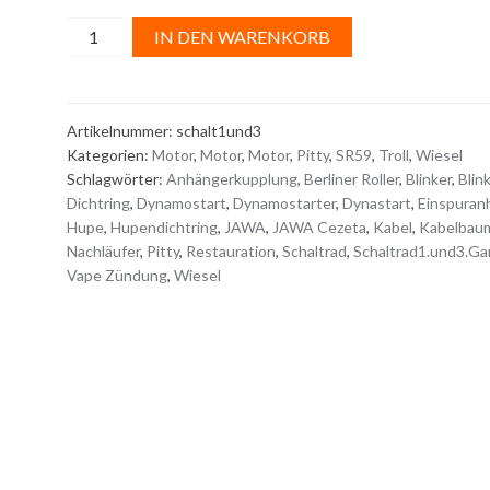
GETRIEBE
A
IN DEN WARENKORB
/
l
SCHALTRAD
t
1.
e
Artikelnummer:
schalt1und3
und
r
Kategorien:
Motor
,
Motor
,
Motor
,
Pitty
,
SR59
,
Troll
,
Wiesel
3.
n
Schlagwörter:
Anhängerkupplung
,
Berliner Roller
,
Blinker
,
Blin
Gang
a
Dichtring
,
Dynamostart
,
Dynamostarter
,
Dynastart
,
Einspuran
Menge
t
Hupe
,
Hupendichtring
,
JAWA
,
JAWA Cezeta
,
Kabel
,
Kabelbau
i
Nachläufer
,
Pitty
,
Restauration
,
Schaltrad
,
Schaltrad1.und3.Ga
Vape Zündung
,
Wiesel
v
e
: