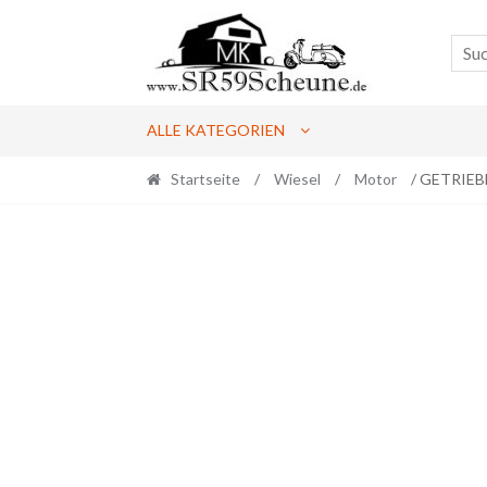
Skip
Skip
to
to
navigation
content
ALLE KATEGORIEN
Startseite
/
Wiesel
/
Motor
/ GETRIEBE