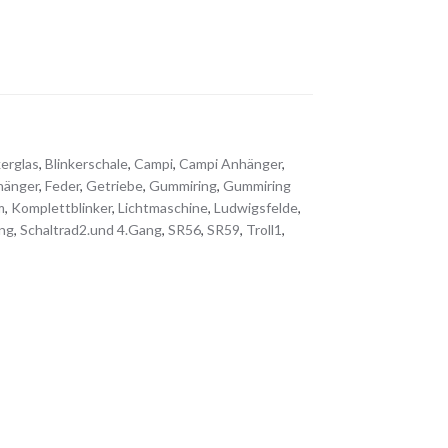
kerglas
,
Blinkerschale
,
Campi
,
Campi Anhänger
,
hänger
,
Feder
,
Getriebe
,
Gummiring
,
Gummiring
m
,
Komplettblinker
,
Lichtmaschine
,
Ludwigsfelde
,
ng
,
Schaltrad2.und 4.Gang
,
SR56
,
SR59
,
Troll1
,