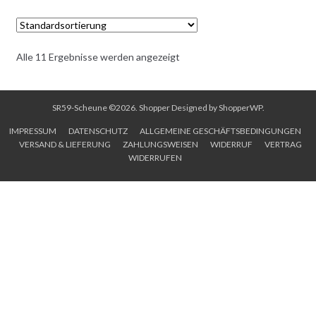
Alle 11 Ergebnisse werden angezeigt
IN DEN WARENKORB
SR59-Scheune ©2026.
Shopper
Designed by
ShopperWP
.
IMPRESSUM
DATENSCHUTZ
ALLGEMEINE GESCHÄFTSBEDINGUNGEN
VERSAND & LIEFERUNG
ZAHLUNGSWEISEN
WIDERRUF
VERTRAG
WIDERRUFEN