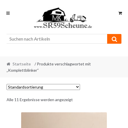
Skip
Skip
to
to
navigation
content
Startseite
/ Produkte verschlagwortet mit
„Komplettblinker“
Alle 11 Ergebnisse werden angezeigt