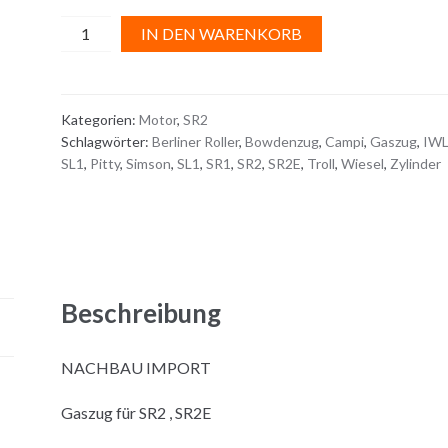
GASZUG
A
IN DEN WARENKORB
Import
l
Menge
t
e
Kategorien:
Motor
,
SR2
r
Schlagwörter:
Berliner Roller
,
Bowdenzug
,
Campi
,
Gaszug
,
IW
n
SL1
,
Pitty
,
Simson
,
SL1
,
SR1
,
SR2
,
SR2E
,
Troll
,
Wiesel
,
Zylinder
a
t
i
v
e
:
Beschreibung
NACHBAU IMPORT
Gaszug für SR2 , SR2E