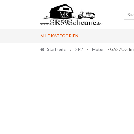
Skip
Skip
to
to
navigation
content
ALLE KATEGORIEN
Startseite
/
SR2
/
Motor
/ GASZUG Im