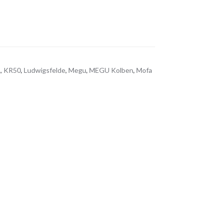
L
,
KR50
,
Ludwigsfelde
,
Megu
,
MEGU Kolben
,
Mofa