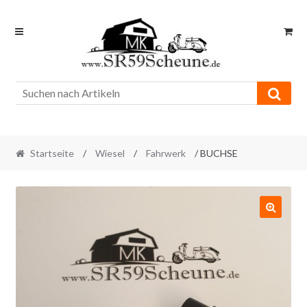
Skip
Skip
to
to
navigation
content
Startseite
/
Wiesel
/
Fahrwerk
/ BUCHSE
🔍