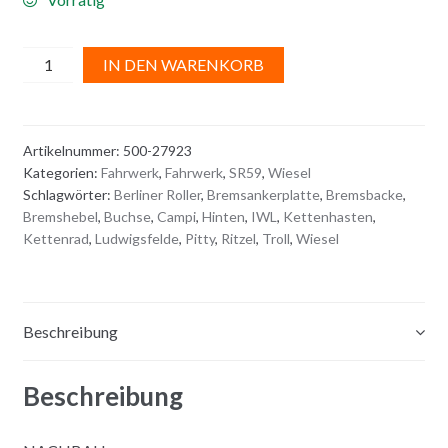
BUCHSE
A
IN DEN WARENKORB
Menge
l
t
e
Artikelnummer:
500-27923
r
Kategorien:
Fahrwerk
,
Fahrwerk
,
SR59
,
Wiesel
n
Schlagwörter:
Berliner Roller
,
Bremsankerplatte
,
Bremsbacke
,
a
Bremshebel
,
Buchse
,
Campi
,
Hinten
,
IWL
,
Kettenhasten
,
t
Kettenrad
,
Ludwigsfelde
,
Pitty
,
Ritzel
,
Troll
,
Wiesel
i
v
e
Beschreibung
:
Beschreibung