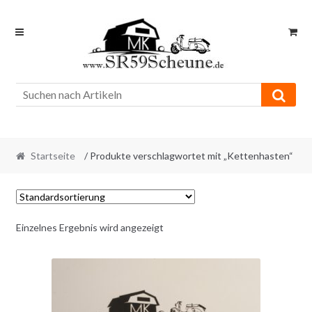
Skip
Skip
to
to
navigation
content
Startseite
/ Produkte verschlagwortet mit „Kettenhasten“
Einzelnes Ergebnis wird angezeigt