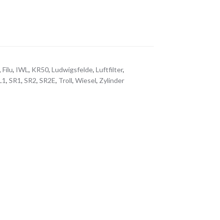
,
Filu
,
IWL
,
KR50
,
Ludwigsfelde
,
Luftfilter
,
L1
,
SR1
,
SR2
,
SR2E
,
Troll
,
Wiesel
,
Zylinder