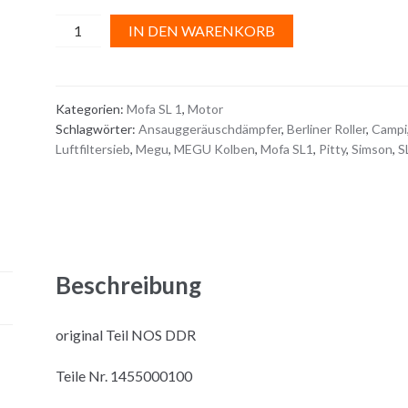
ANSAUGGERÄUSCHDÄMPFER
A
IN DEN WARENKORB
Menge
l
t
e
Kategorien:
Mofa SL 1
,
Motor
r
Schlagwörter:
Ansauggeräuschdämpfer
,
Berliner Roller
,
Campi
n
Luftfiltersieb
,
Megu
,
MEGU Kolben
,
Mofa SL1
,
Pitty
,
Simson
,
S
a
t
i
v
e
:
Beschreibung
original Teil NOS DDR
Teile Nr. 1455000100