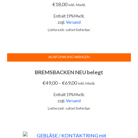
€
18,00
inkl. MwSt.
Enthält 19% MwSt.
zzgl.
Versand
Lieferzeit: sofort lieferbar
AUSFÜHRUNG WÄHLEN
Dieses
BREMSBACKEN NEU belegt
Produkt
weist
€
49,00
–
€
69,00
inkl. MwSt.
mehrere
Enthält 19% MwSt.
Varianten
zzgl.
Versand
auf.
Lieferzeit: sofort lieferbar
Die
Optionen
können
auf