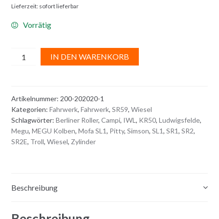
Lieferzeit: sofort lieferbar
Vorrätig
ZIERLEISTEN
A
IN DEN WARENKORB
Menge
l
t
e
Artikelnummer:
200-202020-1
r
Kategorien:
Fahrwerk
,
Fahrwerk
,
SR59
,
Wiesel
n
Schlagwörter:
Berliner Roller
,
Campi
,
IWL
,
KR50
,
Ludwigsfelde
,
a
Megu
,
MEGU Kolben
,
Mofa SL1
,
Pitty
,
Simson
,
SL1
,
SR1
,
SR2
,
t
SR2E
,
Troll
,
Wiesel
,
Zylinder
i
v
e
Beschreibung
:
Beschreibung