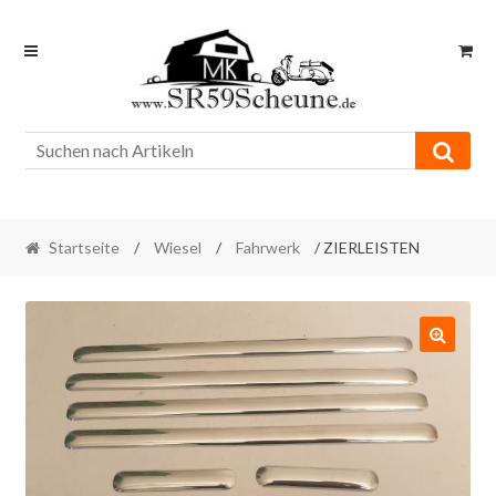
Skip
Skip
to
to
navigation
content
Startseite
/
Wiesel
/
Fahrwerk
/ ZIERLEISTEN
🔍