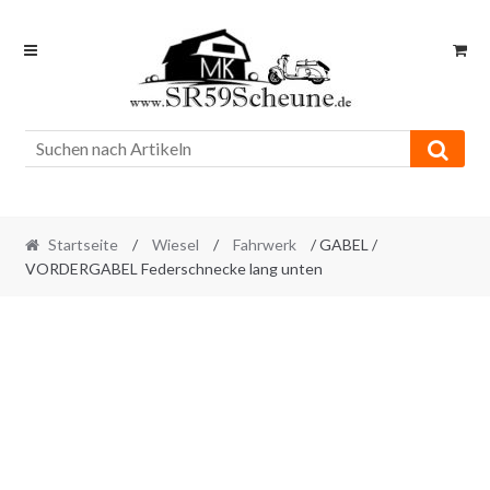
Skip
Skip
to
to
navigation
content
Startseite
/
Wiesel
/
Fahrwerk
/ GABEL /
VORDERGABEL Federschnecke lang unten