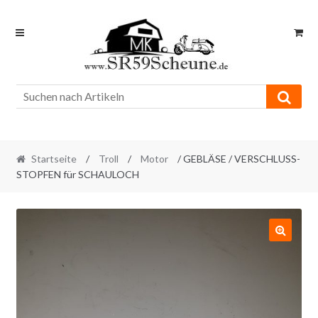
Skip
Skip
to
to
navigation
content
Startseite
/
Troll
/
Motor
/ GEBLÄSE / VERSCHLUSS-
STOPFEN für SCHAULOCH
🔍