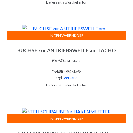
Lieferzeit: sofort lieferbar
Die
Optionen
können
auf
der
IN DEN WARENKORB
Produktseite
gewählt
BUCHSE zur ANTRIEBSWELLE am TACHO
werden
€
6,50
inkl. MwSt.
Enthält 19% MwSt.
zzgl.
Versand
Lieferzeit: sofort lieferbar
IN DEN WARENKORB