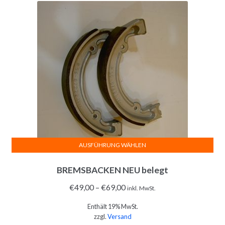
AUSFÜHRUNG WÄHLEN
Dieses
BREMSBACKEN NEU belegt
Produkt
weist
€
49,00
–
€
69,00
inkl. MwSt.
mehrere
Enthält 19% MwSt.
Varianten
zzgl.
Versand
auf.