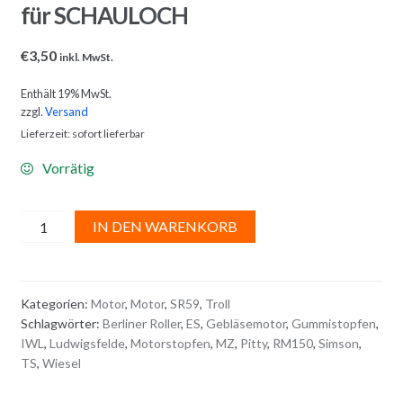
für SCHAULOCH
€
3,50
inkl. MwSt.
Enthält 19% MwSt.
zzgl.
Versand
Lieferzeit: sofort lieferbar
Vorrätig
GEBLÄSE
A
IN DEN WARENKORB
/
l
VERSCHLUSS-
t
STOPFEN
e
Kategorien:
Motor
,
Motor
,
SR59
,
Troll
für
r
Schlagwörter:
Berliner Roller
,
ES
,
Gebläsemotor
,
Gummistopfen
,
SCHAULOCH
n
IWL
,
Ludwigsfelde
,
Motorstopfen
,
MZ
,
Pitty
,
RM150
,
Simson
,
Menge
a
TS
,
Wiesel
t
i