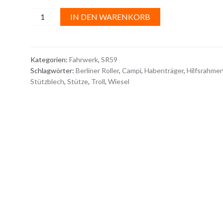
STÜTZE
A
IN DEN WARENKORB
Menge
l
t
e
Kategorien:
Fahrwerk
,
SR59
r
Schlagwörter:
Berliner Roller
,
Campi
,
Habenträger
,
Hilfsrahme
n
Stützblech
,
Stütze
,
Troll
,
Wiesel
a
t
i
v
e
: