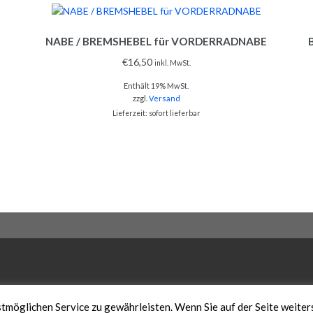
NABE / BREMSHEBEL für VORDERRADNABE
€
16,50
inkl. MwSt.
Enthält 19% MwSt.
zzgl.
Versand
Lieferzeit: sofort lieferbar
öglichen Service zu gewährleisten. Wenn Sie auf der Seite weiter
TZ
ALLGEMEINE GESCHÄFTSBEDINGUNGEN
VERSAND & LIEFERUNG
ZAH