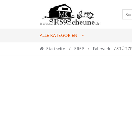
Skip
Skip
to
to
navigation
content
ALLE KATEGORIEN
Startseite
/
SR59
/
Fahrwerk
/ STÜTZ