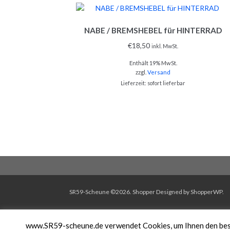
NABE / BREMSHEBEL für HINTERRAD
€
18,50
inkl. MwSt.
Enthält 19% MwSt.
zzgl.
Versand
Lieferzeit: sofort lieferbar
SR59-Scheune ©2026.
Shopper
Designed by
ShopperWP
.
www.SR59-scheune.de verwendet Cookies, um Ihnen den bestm
IMPRESSUM
DATENSCHU