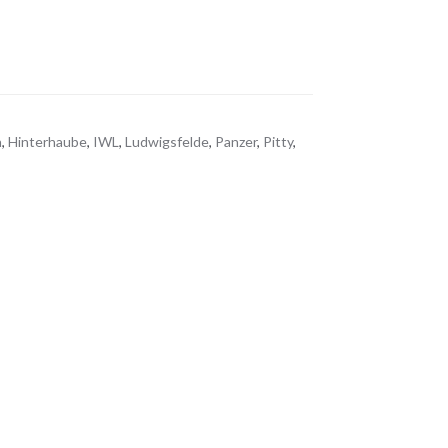
n
,
Hinterhaube
,
IWL
,
Ludwigsfelde
,
Panzer
,
Pitty
,