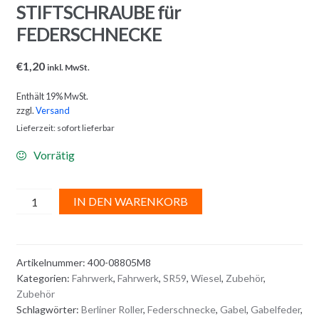
STIFTSCHRAUBE für
FEDERSCHNECKE
€
1,20
inkl. MwSt.
Enthält 19% MwSt.
zzgl.
Versand
Lieferzeit: sofort lieferbar
Vorrätig
GABEL
A
IN DEN WARENKORB
/
l
VORDERGABEL
t
STIFTSCHRAUBE
e
Artikelnummer:
400-08805M8
für
r
Kategorien:
Fahrwerk
,
Fahrwerk
,
SR59
,
Wiesel
,
Zubehör
,
FEDERSCHNECKE
n
Zubehör
Menge
a
Schlagwörter:
Berliner Roller
,
Federschnecke
,
Gabel
,
Gabelfeder
,