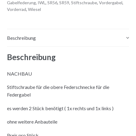
t
Gabelfederung
,
IWL
,
SR56
,
SR59
,
Stiftschraube
,
Vordergabel
,
i
Vorderrad
,
Wiesel
v
e
:
Beschreibung
Beschreibung
NACHBAU
Stiftschraube für die obere Federschnecke für die
Federgabel
es werden 2 Stück benötigt ( 1x rechts und 1x links )
ohne weitere Anbauteile
Preis pro Stück