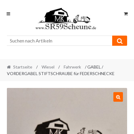
Skip
Skip
to
to
navigation
content
Startseite
/
Wiesel
/
Fahrwerk
/ GABEL /
VORDERGABEL STIFTSCHRAUBE für FEDERSCHNECKE
🔍