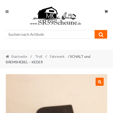
Skip
Skip
to
to
navigation
content
Startseite
/
Troll
/
Fahrwerk
/ SCHALT und
BREMSHEBEL – KEDER
🔍