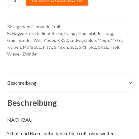
und
l
BREMSHEBEL
t
-
e
Kategorien:
Fahrwerk
,
Troll
KEDER
r
Schlagwörter:
Berliner Roller
,
Campi
,
Gummiabdeckung
,
Menge
n
Gummikeder
,
IWL
,
Keder
,
KR50
,
Ludwigsfelde
,
Megu
,
MEGU
a
Kolben
,
Mofa SL1
,
Pitty
,
Simson
,
SL1
,
SR1
,
SR2
,
SR2E
,
Troll
,
t
Wiesel
,
Zylinder
i
v
e
Beschreibung
:
Beschreibung
NACHBAU
Schalt und Bremshebelkeder für Troll , ohne weiter