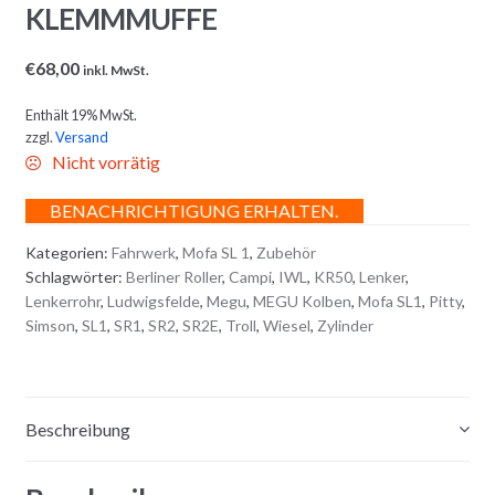
KLEMMMUFFE
€
68,00
inkl. MwSt.
Enthält 19% MwSt.
zzgl.
Versand
Nicht vorrätig
BENACHRICHTIGUNG ERHALTEN.
Kategorien:
Fahrwerk
,
Mofa SL 1
,
Zubehör
Schlagwörter:
Berliner Roller
,
Campi
,
IWL
,
KR50
,
Lenker
,
Lenkerrohr
,
Ludwigsfelde
,
Megu
,
MEGU Kolben
,
Mofa SL1
,
Pitty
,
Simson
,
SL1
,
SR1
,
SR2
,
SR2E
,
Troll
,
Wiesel
,
Zylinder
Beschreibung