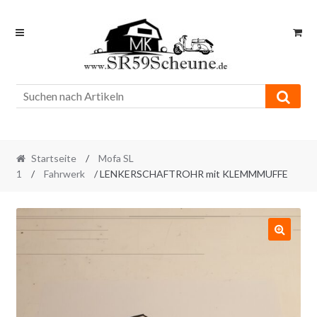
Skip
Skip
to
to
navigation
content
Startseite
/
Mofa SL
1
/
Fahrwerk
/ LENKERSCHAFTROHR mit KLEMMMUFFE
🔍