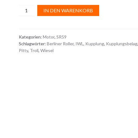
KUPPLUNG
A
IN DEN WARENKORB
/
l
KUPPLUNGSTROMMEL
t
Menge
e
Kategorien:
Motor
,
SR59
r
Schlagwörter:
Berliner Roller
,
IWL
,
Kupplung
,
Kupplungsbelag
n
Pitty
,
Troll
,
Wiesel
a
t
i
v
e
: