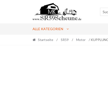
Skip
Skip
to
to
navigation
content
ALLE KATEGORIEN
Startseite
/
SR59
/
Motor
/ KUPPLUN