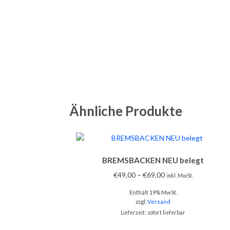
Ähnliche Produkte
Dieses
BREMSBACKEN NEU belegt
Produkt
weist
€
49,00
–
€
69,00
inkl. MwSt.
mehrere
Enthält 19% MwSt.
Varianten
zzgl.
Versand
auf.
Lieferzeit: sofort lieferbar
Die
Optionen