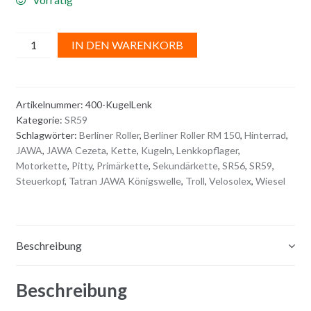
KUGELN
A
IN DEN WARENKORB
für
l
LENKKOPFLAGER
t
Menge
e
Artikelnummer:
400-KugelLenk
r
Kategorie:
SR59
n
Schlagwörter:
Berliner Roller
,
Berliner Roller RM 150
,
Hinterrad
,
a
JAWA
,
JAWA Cezeta
,
Kette
,
Kugeln
,
Lenkkopflager
,
t
Motorkette
,
Pitty
,
Primärkette
,
Sekundärkette
,
SR56
,
SR59
,
i
Steuerkopf
,
Tatran JAWA Königswelle
,
Troll
,
Velosolex
,
Wiesel
v
e
:
Beschreibung
Beschreibung