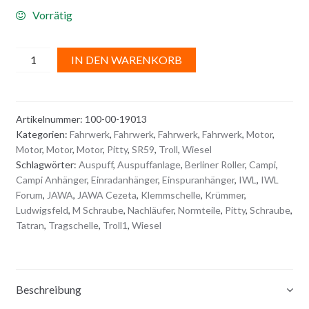
Vorrätig
AUSPUFF
A
IN DEN WARENKORB
/
l
KLEMMSCHELLE
t
vorn
e
Artikelnummer:
100-00-19013
Menge
r
Kategorien:
Fahrwerk
,
Fahrwerk
,
Fahrwerk
,
Fahrwerk
,
Motor
,
n
Motor
,
Motor
,
Motor
,
Pitty
,
SR59
,
Troll
,
Wiesel
a
Schlagwörter:
Auspuff
,
Auspuffanlage
,
Berliner Roller
,
Campi
,
t
Campi Anhänger
,
Einradanhänger
,
Einspuranhänger
,
IWL
,
IWL
i
Forum
,
JAWA
,
JAWA Cezeta
,
Klemmschelle
,
Krümmer
,
Ludwigsfeld
,
M Schraube
,
Nachläufer
,
Normteile
,
Pitty
,
Schraube
,
v
Tatran
,
Tragschelle
,
Troll1
,
Wiesel
e
:
Beschreibung