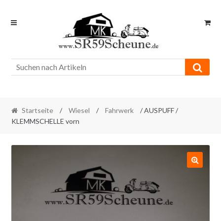
Skip
Skip
to
to
navigation
content
Startseite
/
Wiesel
/
Fahrwerk
/ AUSPUFF /
KLEMMSCHELLE vorn
🔍