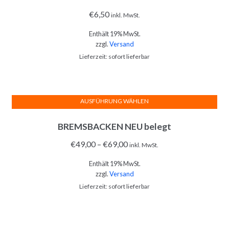
€
6,50
inkl. MwSt.
Enthält 19% MwSt.
zzgl.
Versand
Lieferzeit: sofort lieferbar
AUSFÜHRUNG WÄHLEN
Dieses
BREMSBACKEN NEU belegt
Produkt
weist
€
49,00
–
€
69,00
inkl. MwSt.
mehrere
Enthält 19% MwSt.
Varianten
zzgl.
Versand
auf.
Lieferzeit: sofort lieferbar
Die
Optionen
können
auf