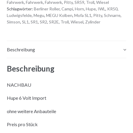
Fahrwerk
,
Fahrwerk
,
Fahrwerk
,
Pitty
,
SR59
,
Troll
,
Wiesel
a
Schlagwörter:
Berliner Roller
,
Campi
,
Horn
,
Hupe
,
IWL
,
KR50
,
t
Ludwigsfelde
,
Megu
,
MEGU Kolben
,
Mofa SL1
,
Pitty
,
Schnarre
,
i
Simson
,
SL1
,
SR1
,
SR2
,
SR2E
,
Troll
,
Wiesel
,
Zylinder
v
e
:
Beschreibung
Beschreibung
NACHBAU
Hupe 6 Volt Import
ohne weitere Anbauteile
Preis pro Stück