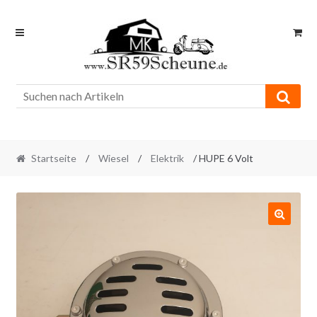
Skip
Skip
to
to
navigation
content
Startseite
/
Wiesel
/
Elektrik
/ HUPE 6 Volt
🔍