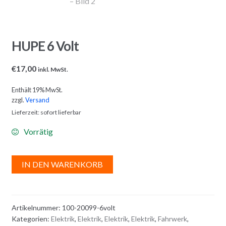
HUPE 6 Volt
€
17,00
inkl. MwSt.
Enthält 19% MwSt.
zzgl.
Versand
Lieferzeit: sofort lieferbar
Vorrätig
A
IN DEN WARENKORB
l
t
e
Artikelnummer:
100-20099-6volt
r
Kategorien:
Elektrik
,
Elektrik
,
Elektrik
,
Elektrik
,
Fahrwerk
,
n