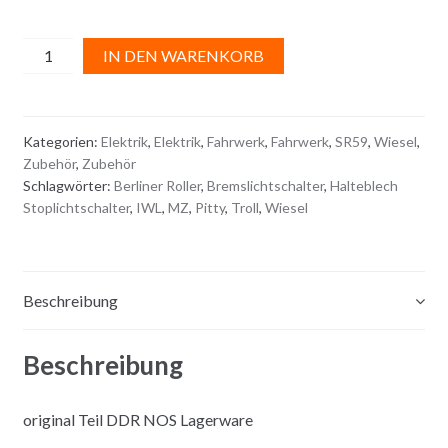
HALTEBLECH
A
IN DEN WARENKORB
für
l
STOPLICHTSCHALTER
t
Menge
e
Kategorien:
Elektrik
,
Elektrik
,
Fahrwerk
,
Fahrwerk
,
SR59
,
Wiesel
,
r
Zubehör
,
Zubehör
n
Schlagwörter:
Berliner Roller
,
Bremslichtschalter
,
Halteblech
a
Stoplichtschalter
,
IWL
,
MZ
,
Pitty
,
Troll
,
Wiesel
t
i
v
e
Beschreibung
:
Beschreibung
original Teil DDR NOS Lagerware