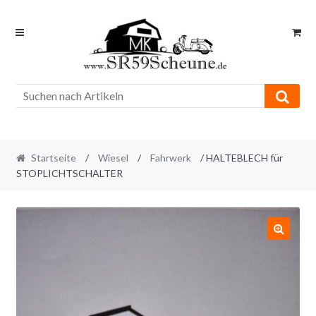
Skip
Skip
to
to
navigation
content
Startseite
/
Wiesel
/
Fahrwerk
/ HALTEBLECH für
STOPLICHTSCHALTER
🔍