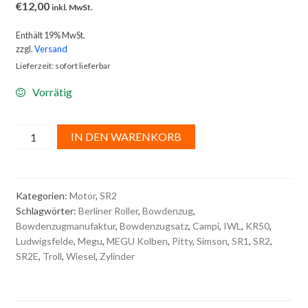
€
12,00
inkl. MwSt.
Enthält 19% MwSt.
zzgl.
Versand
Lieferzeit: sofort lieferbar
Vorrätig
GASBOWDENZUG
A
IN DEN WARENKORB
Menge
l
t
e
Kategorien:
Motor
,
SR2
r
Schlagwörter:
Berliner Roller
,
Bowdenzug
,
n
Bowdenzugmanufaktur
,
Bowdenzugsatz
,
Campi
,
IWL
,
KR50
,
a
Ludwigsfelde
,
Megu
,
MEGU Kolben
,
Pitty
,
Simson
,
SR1
,
SR2
,
t
SR2E
,
Troll
,
Wiesel
,
Zylinder
i
v
e