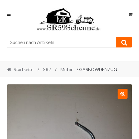
Skip
Skip
to
to
navigation
content
Startseite
/
SR2
/
Motor
/ GASBOWDENZUG
🔍