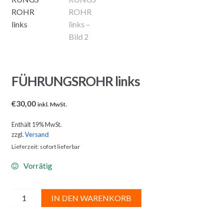
FÜHRUNGSROHR links
€
30,00
inkl. MwSt.
Enthält 19% MwSt.
zzgl.
Versand
Lieferzeit: sofort lieferbar
Vorrätig
FÜHRUNGSROHR
A
IN DEN WARENKORB
links
l
Menge
t