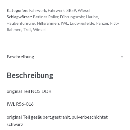
e
Kategorien:
Fahrwerk
,
Fahrwerk
,
SR59
,
Wiesel
r
Schlagwörter:
Berliner Roller
,
Führungsrohr
,
Haube
,
n
Haubenführung
,
Hilfsrahmen
,
IWL
,
Ludwigsfelde
,
Panzer
,
Pitty
,
a
Rahmen
,
Troll
,
Wiesel
t
i
v
e
Beschreibung
:
Beschreibung
original Teil NOS DDR
IWL R56-016
original Teil gesäubert,gestrahlt, pulverbeschichtet
schwarz