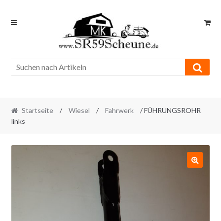
Skip
Skip
to
to
navigation
content
Startseite
/
Wiesel
/
Fahrwerk
/ FÜHRUNGSROHR
links
🔍