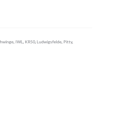
chwinge
,
IWL
,
KR50
,
Ludwigsfelde
,
Pitty
,