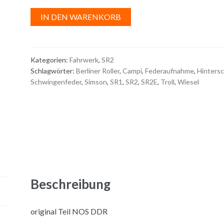
A
IN DEN WARENKORB
l
t
e
Kategorien:
Fahrwerk
,
SR2
r
Schlagwörter:
Berliner Roller
,
Campi
,
Federaufnahme
,
Hinters
n
Schwingenfeder
,
Simson
,
SR1
,
SR2
,
SR2E
,
Troll
,
Wiesel
a
t
i
v
e
:
Beschreibung
original Teil NOS DDR