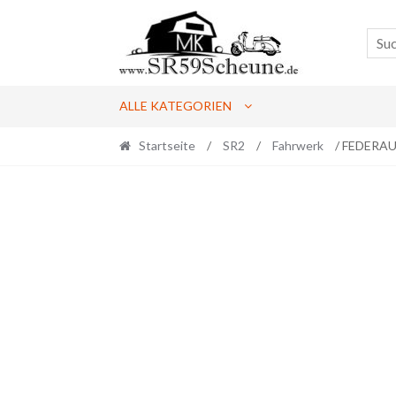
Skip
Skip
to
to
navigation
content
ALLE KATEGORIEN
Startseite
/
SR2
/
Fahrwerk
/ FEDERAU