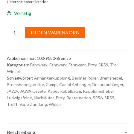
Lieferzeit: sofort lieferbar
Vorrätig
BREMSHEBELGARNITUR
A
IN DEN WARENKORB
Menge
l
t
e
Artikelnummer:
100-9080-Bremse
r
Kategorien:
Fahrwerk
,
Fahrwerk
,
Fahrwerk
,
Pitty
,
SR59
,
Troll
,
n
Wiesel
a
Schlagwörter:
Anhängerkupplung
,
Berliner Roller
,
Bremshebel
,
t
Bremshebelgarnitur
,
Campi
,
Campi Anhänger
,
Einspuranhänger
,
i
JAWA
,
JAWA Cezeta
,
Kabel
,
Kabelbaum
,
Kupplungshebel
,
Ludwigsfelde
,
Nachläufer
,
Pitty
,
Restauration
,
SR56
,
SR59
,
v
Troll1
,
Vape Zündung
,
Wiesel
e
:
Beschreibung