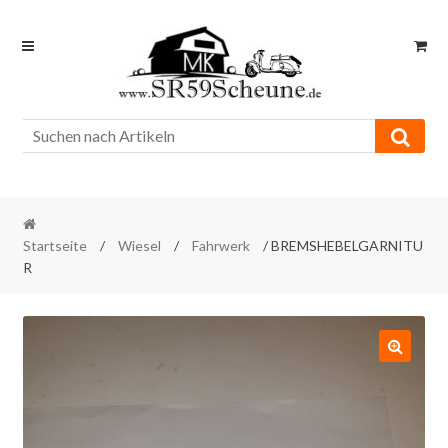
Skip
Skip
to
to
navigation
content
Startseite
/
Wiesel
/
Fahrwerk
/ BREMSHEBELGARNITU
R
🔍