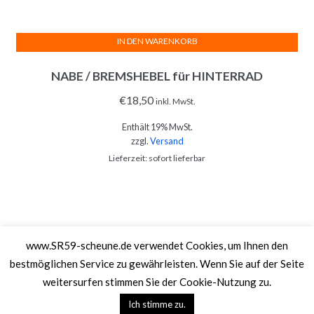
IN DEN WARENKORB
NABE / BREMSHEBEL für HINTERRAD
€
18,50
inkl. MwSt.
Enthält 19% MwSt.
zzgl.
Versand
Lieferzeit: sofort lieferbar
www.SR59-scheune.de verwendet Cookies, um Ihnen den
SR59-Scheune ©2026.
Shopper
Designed by
ShopperWP
.
bestmöglichen Service zu gewährleisten. Wenn Sie auf der Seite
IMPRESSUM
DATENSCHUTZ
ALLGEMEINE GESCHÄFTSBEDINGUNGEN
weitersurfen stimmen Sie der Cookie-Nutzung zu.
VERSAND & LIEFERUNG
ZAHLUNGSWEISEN
WIDERRUF
VERTRAG
Ich stimme zu.
WIDERRUFEN