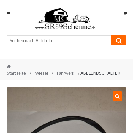
Skip
Skip
to
to
navigation
content
Startseite
/
Wiesel
/
Fahrwerk
/ ABBLENDSCHALTER
🔍