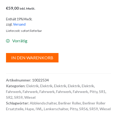
€
59,00
inkl. MwSt.
Enthält 19% MwSt.
zzgl.
Versand
Lieferzeit: sofort lieferbar
Vorrätig
A
IN DEN WARENKORB
l
t
e
Artikelnummer:
10022534
r
Kategorien:
Elektrik
,
Elektrik
,
Elektrik
,
Elektrik
,
Elektrik
,
n
Fahrwerk
,
Fahrwerk
,
Fahrwerk
,
Fahrwerk
,
Fahrwerk
,
Pitty
,
SR1
,
a
SR2
,
SR59
,
Wiesel
t
Schlagwörter:
Abblendschalter
,
Berliner Roller
,
Berliner Roller
i
Ersatzteile
,
Hupe
,
IWL
,
Lenkerschalter
,
Pitty
,
SR56
,
SR59
,
Wiesel
v