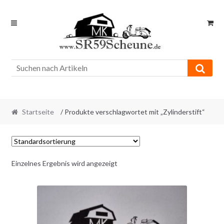
Skip
Skip
to
to
navigation
content
Startseite
/ Produkte verschlagwortet mit „Zylinderstift“
Einzelnes Ergebnis wird angezeigt