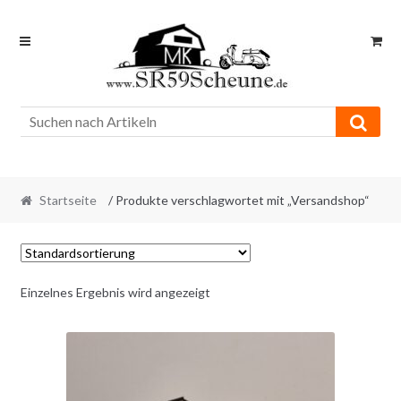
Skip
Skip
to
to
navigation
content
Startseite
/ Produkte verschlagwortet mit „Versandshop“
Einzelnes Ergebnis wird angezeigt