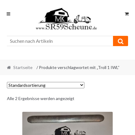
Skip
Skip
to
to
navigation
content
Startseite
/ Produkte verschlagwortet mit „Troll 1 IWL“
Alle 2 Ergebnisse werden angezeigt