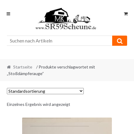
Skip
Skip
to
to
navigation
content
Startseite
/ Produkte verschlagwortet mit
„Stoßdämpferauge“
Einzelnes Ergebnis wird angezeigt