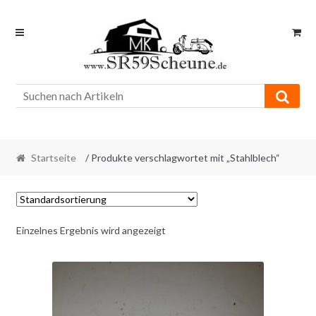
Skip
Skip
to
to
navigation
content
Startseite
/ Produkte verschlagwortet mit „Stahlblech“
Einzelnes Ergebnis wird angezeigt