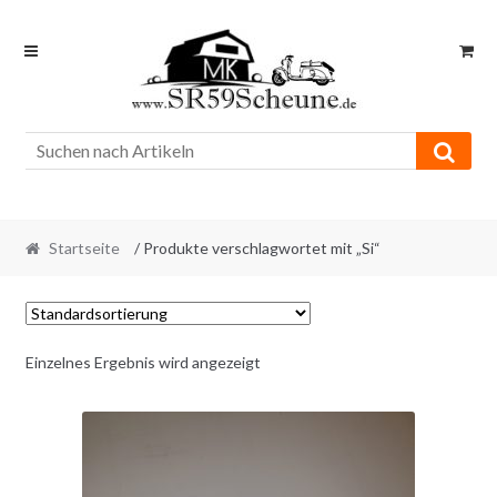
Skip
Skip
to
to
navigation
content
Startseite
/ Produkte verschlagwortet mit „Si“
Einzelnes Ergebnis wird angezeigt