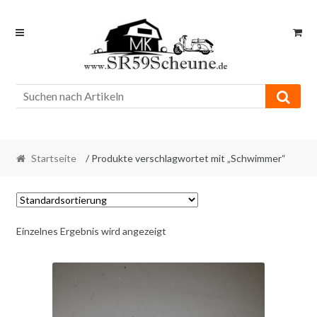
Skip
Skip
to
to
navigation
content
Startseite
/ Produkte verschlagwortet mit „Schwimmer“
Einzelnes Ergebnis wird angezeigt