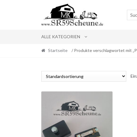
Skip
Skip
to
to
navigation
content
ALLE KATEGORIEN
Startseite
/ Produkte verschlagwortet mit „Pi
Ein