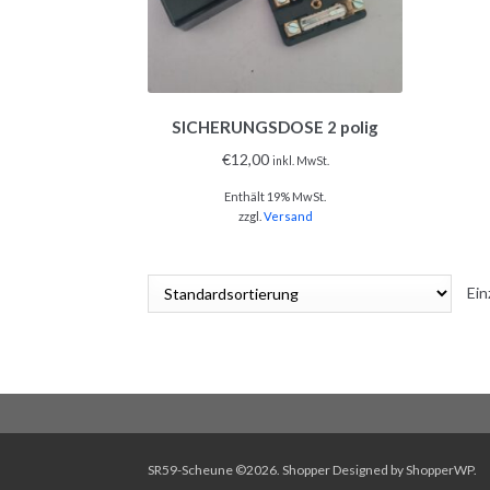
SICHERUNGSDOSE 2 polig
€
12,00
inkl. MwSt.
Enthält 19% MwSt.
zzgl.
Versand
Ein
SR59-Scheune ©2026.
Shopper
Designed by
ShopperWP
.