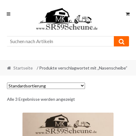
Skip
Skip
to
to
navigation
content
Startseite
/ Produkte verschlagwortet mit „Nasenscheibe“
Alle 3 Ergebnisse werden angezeigt